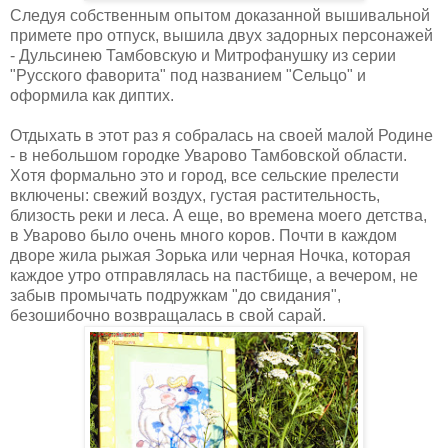
Следуя собственным опытом доказанной вышивальной
примете про отпуск, вышила двух задорных персонажей
- Дульсинею Тамбовскую и Митрофанушку из серии
"Русского фаворита" под названием "Сельцо" и
оформила как диптих.
Отдыхать в этот раз я собралась на своей малой Родине
- в небольшом городке Уварово Тамбовской области.
Хотя формально это и город, все сельские прелести
включены: свежий воздух, густая растительность,
близость реки и леса. А еще, во времена моего детства,
в Уварово было очень много коров. Почти в каждом
дворе жила рыжая Зорька или черная Ночка, которая
каждое утро отправлялась на пастбище, а вечером, не
забыв промычать подружкам "до свидания",
безошибочно возвращалась в свой сарай.