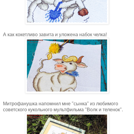
А как кокетливо завита и уложена набок челка!
Митрофанушка напомнил мне "сынка" из любимого
советского кукольного мультфильма "Волк и теленок".