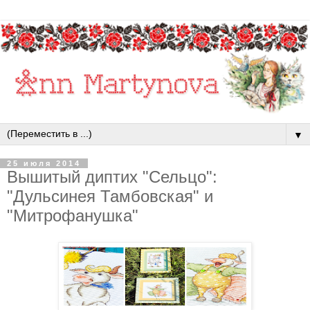
▼
25 июля 2014
Вышитый диптих "Сельцо":
"Дульсинея Тамбовская" и
"Митрофанушка"