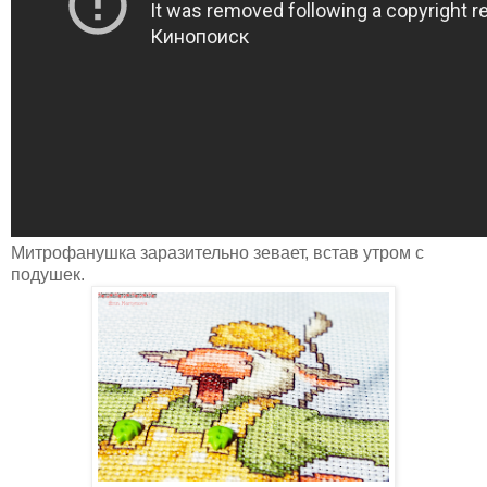
Митрофанушка заразительно зевает, встав утром с
подушек.