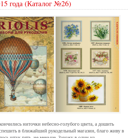
015 года (Каталог №26)
ончились ниточки небесно-голубого цвета, а дошить
оспешить в ближайший рукодельный магазин, благо живу в
ось штук пять, не меньше. Захожу в один из