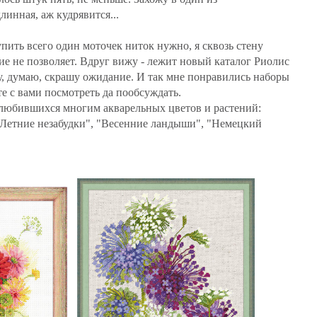
линная, аж кудрявится...
пить всего один моточек ниток нужно, я сквозь стену
е не позволяет. Вдруг вижу - лежит новый каталог Риолис
ну, думаю, скрашу ожидание. И так мне понравились наборы
те с вами посмотреть да пообсуждать.
любившихся многим акварельных цветов и растений:
"Летние незабудки", "Весенние ландыши", "Немецкий