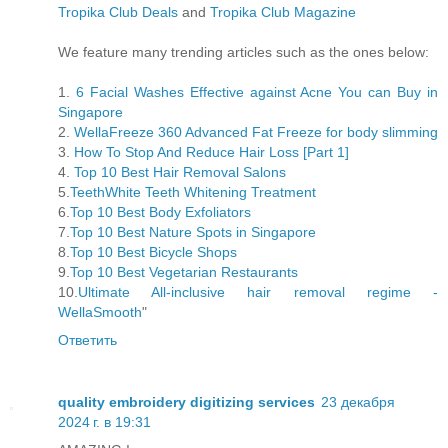
Tropika Club Deals
and
Tropika Club Magazine
We feature many trending articles such as the ones below:
1.
6 Facial Washes Effective against Acne You can Buy in
Singapore
2.
WellaFreeze 360 Advanced Fat Freeze for body slimming
3.
How To Stop And Reduce Hair Loss [Part 1]
4.
Top 10 Best Hair Removal Salons
5.
TeethWhite Teeth Whitening Treatment
6.
Top 10 Best Body Exfoliators
7.
Top 10 Best Nature Spots in Singapore
8.
Top 10 Best Bicycle Shops
9.
Top 10 Best Vegetarian Restaurants
10.
Ultimate All-inclusive hair removal regime -
WellaSmooth
"
Ответить
quality embroidery digitizing services
23 декабря
2024 г. в 19:31