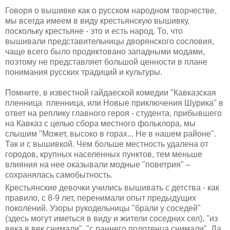
Говоря о вышивке как о русском народном творчестве,
мы всегда имеем в виду крестьянскую вышивку,
поскольку крестьяне - это и есть народ. То, что
вышивали представительницы дворянского сословия,
чаще всего было продиктовано западными модами,
поэтому не представляет большой ценности в плане
понимания русских традиций и культуры.
Помните, в известной гайдаеской комедии "Кавказская
пленница пленница, или Новые приключения Шурика" в
ответ на реплику главного героя - студента, прибывшего
на Кавказ с целью сбора местного фольклора, мы
слышим "Может, высоко в горах... Не в нашем районе".
Так и с вышивкой. Чем больше местность удалена от
городов, крупных населенных пунктов, тем меньше
влияния на нее оказывали модные "поветрия" –
сохранялась самобытность.
Крестьянские девочки учились вышивать с детства - как
правило, с 8-9 лет, перенимали опыт предыдущих
поколений. Узоры рукодельницы "брали у соседей"
(здесь могут иметься в виду и жители соседних сел), "из
века в век снимали", "с раннего полотенца снимали". Да,