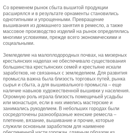
Со временем рынок сбыта вышитой продукции
расширялся и в результате орнаменты становились
однотипными и упрощенными. Превращение
вышивания из домашнего занятия в ремесло, а также
массовое производство изделий на рынок определялись
многими условиями, прежде всего экономическими и
социальными.
Земледелие на малоплодородных почвах, на мизерных
крестьянских наделах не обеспечивало существования
большинства крестьянских семей и крестьяне искали
заработков, не связанных с земледелием. Для развития
промысла важна была близость торговых путей, рынка
сырья и сбыта, а для вышивального промысла – еще
наличие навыков художественной вышивки у населения.
Огромную роль играла близость помещичьей усадьбы
или монастыря, если в них имелись мастерские и
занимались рукоделием. В небольших городах были
сосредоточены разнообразные женские ремесла –
плетение, вязание, вышивание и прочие, которые
служили основным заработком для наименее
обеспеченной части горожан, главным образом из