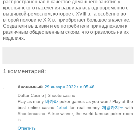
распространенная в качестве домашнего занятия у
крестьянского населения развивалась одновременно с
вышивкой-ремеслом, которое с XVIII в., а особенно во
второй половине XIX в. приобретает большое значение.
Создатели вышивки и ее потребители принадлежали к
различным общественным слоям, что отразилось на их
изделиях.
1 комментарий:
Анонимный
29 января 2022 г. в 05:46
Daftar Casino | Shootercasino
Play as many
바카라
poker games as you want! Play at the
best online casino
1xbet
for real money
제왕카지노
with
Shootercasino. A true winner, the world famous poker room
is
Ответить