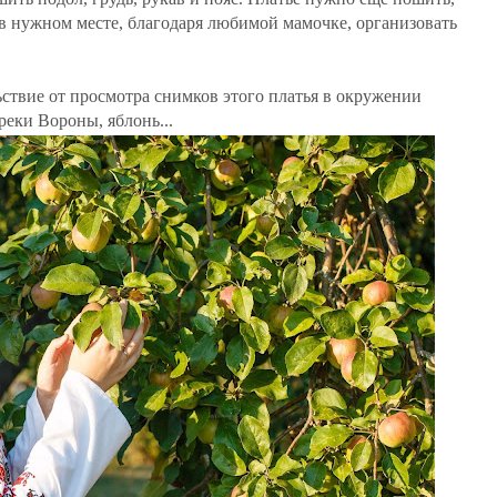
 в нужном месте, благодаря любимой мамочке, организовать
ьствие от просмотра снимков этого платья в окружении
реки Вороны, яблонь...