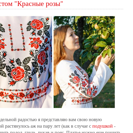
стом "Красные розы"
ддельной радостью я представляю вам свою новую
й растянулось аж на пару лет (как в случае с
подушкой
-
ть подол, грудь, рукав и пояс. Платье нужно еще пошить,