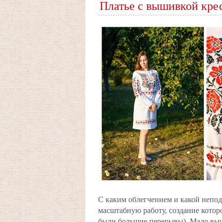
Платье с вышивкой кре
С каким облегчением и какой непо
масштабную работу, создание которо
были большие перерывы). Мало выши