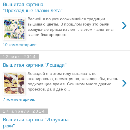
Вышитая картина
"Прохладные глазки лета"
›
Весной я по уже сложившейся традиции
вышиваю цветы. В прошлом году это были
воздушные ирисы из лент , в этом - анютины
глазки благородного...
10 комментариев:
12 мая 2014
Вышитая картина "Лошади"
Лошадей я в этом году вышивать не
›
планировала, несмотря на, казалось бы, очень
подходящее время. Слишком много других
проектов, да и две о...
7 комментариев:
17 апреля 2014
Вышитая картина "Излучина
реки"