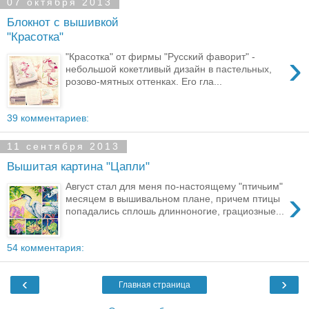
07 октября 2013
Блокнот с вышивкой
"Красотка"
›
"Красотка" от фирмы "Русский фаворит" -
небольшой кокетливый дизайн в пастельных,
розово-мятных оттенках. Его гла...
39 комментариев:
11 сентября 2013
Вышитая картина "Цапли"
Август стал для меня по-настоящему "птичьим"
›
месяцем в вышивальном плане, причем птицы
попадались сплошь длинноногие, грациозные...
54 комментария:
‹
›
Главная страница